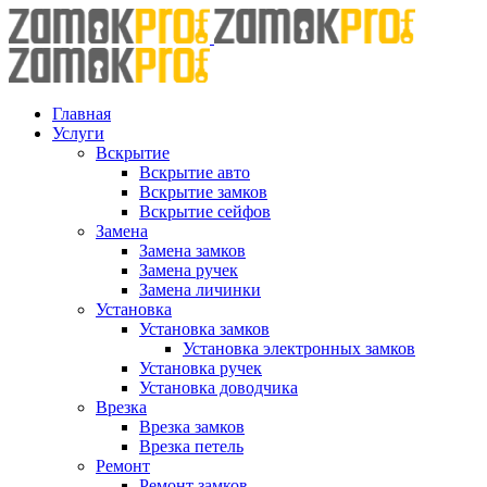
Skip
to
content
Главная
Услуги
Вскрытие
Вскрытие авто
Вскрытие замков
Вскрытие сейфов
Замена
Замена замков
Замена ручек
Замена личинки
Установка
Установка замков
Установка электронных замков
Установка ручек
Установка доводчика
Врезка
Врезка замков
Врезка петель
Ремонт
Ремонт замков